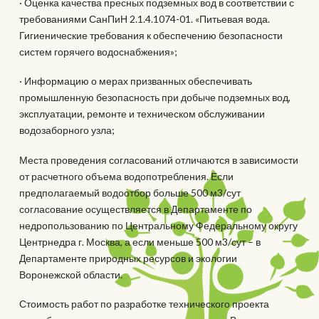
· Оценка качества пресных подземных вод в соответствии с
требованиями СанПиН 2.1.4.1074-01. «Питьевая вода.
Гигиенические требования к обеспечению безопасности
систем горячего водоснабжения»;
· Информацию о мерах призванных обеспечивать
промышленную безопасность при добыче подземных вод,
эксплуатации, ремонте и техническом обслуживании
водозаборного узла;
Места проведения согласований отличаются в зависимости
от расчетного объема водопотребления. Если
предполагаемый водоотбор больше 500 м3/сут
согласование осуществляется в Департаменте по
недропользованию по Центральному Федеральному округу
Центрнедра г. Москва, а если меньше 500 м3/сут – в
Департаменте природных ресурсов и экологии
Воронежской области.
Стоимость работ по разработке технического проекта