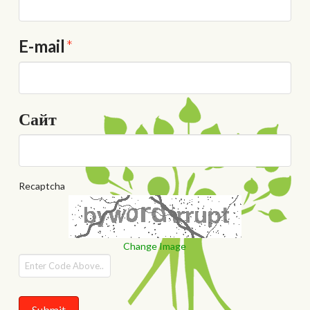
E-mail
*
Сайт
Recaptcha
Change Image