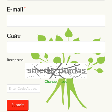
E-mail
*
Сайт
Recaptcha
Change Image