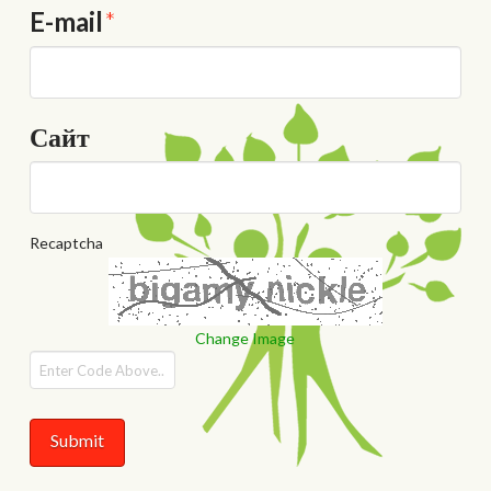
E-mail
*
Сайт
Recaptcha
Change Image